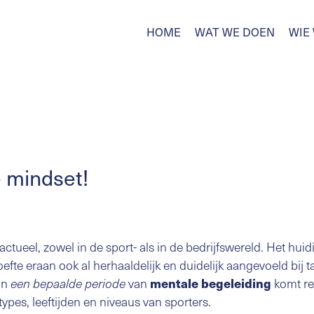
HOME
WAT WE DOEN
WIE 
e mindset!
actueel, zowel in de sport- als in de bedrijfswereld. Het 
fte eraan ook al herhaaldelijk en duidelijk aangevoeld bij 
an
van
komt re
mentale begeleiding
een bepaalde periode
e types, leeftijden en niveaus van sporters.