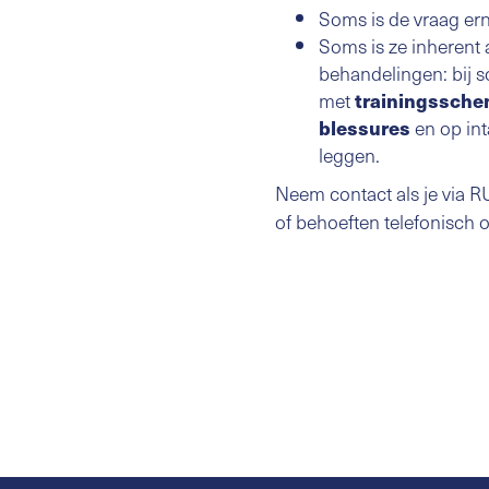
Soms is de vraag erna
Soms is ze inherent 
behandelingen: bij s
met
trainingssche
en op in
blessures
leggen.
Neem contact als je via
of behoeften telefonisch