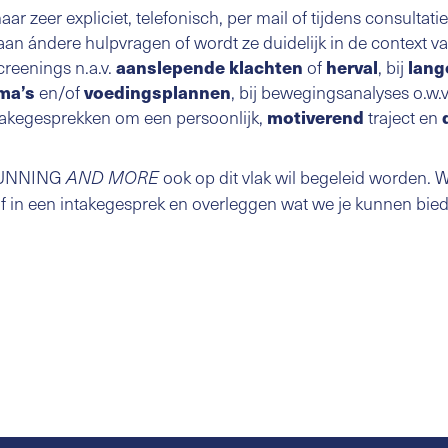
ar zeer expliciet, telefonisch, per mail of tijdens consultatie
aan ándere hulpvragen of wordt ze duidelijk in de context v
creenings n.a.v.
of
, bij
aanslepende klachten
herval
lang
en/of
, bij bewegingsanalyses o.w.
ma’s
voedingsplannen
takegesprekken om een persoonlijk,
traject en
motiverend
 RUNNING
ook op dit vlak wil begeleid worden. 
AND MORE
 of in een intakegesprek en overleggen wat we je kunnen b