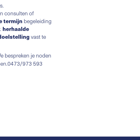
s.
an consulten of
begeleiding
e termijn
v.
herhaalde
vast te
doelstelling
We bespreken je noden
ieden.0473/973 593