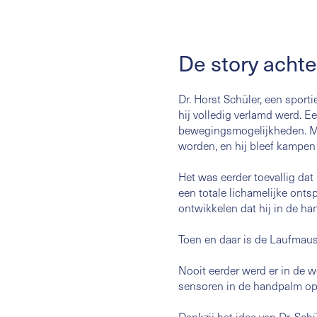
De story acht
Dr. Horst Schüler, een sport
hij volledig verlamd werd. Ee
bewegingsmogelijkheden. Met
worden, en hij bleef kampe
Het was eerder toevallig dat
een totale lichamelijke onts
ontwikkelen dat hij in de h
Toen en daar is de Laufmau
Nooit eerder werd er in de 
sensoren in de handpalm op d
Dankzij het idee van Dr. Sc