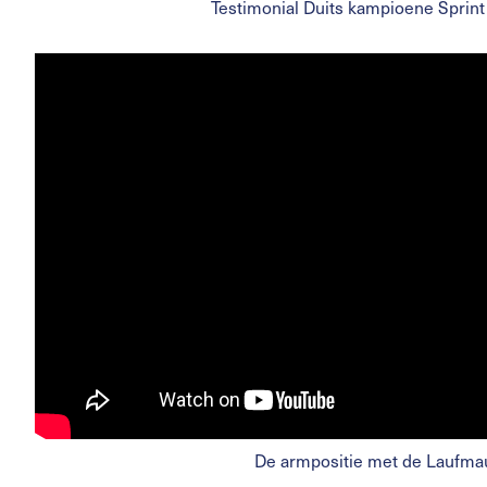
Testimonial Duits kampioene Sprint 
De armpositie met de Laufma