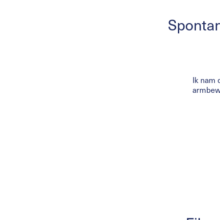
Spontan
Ik nam 
armbewe