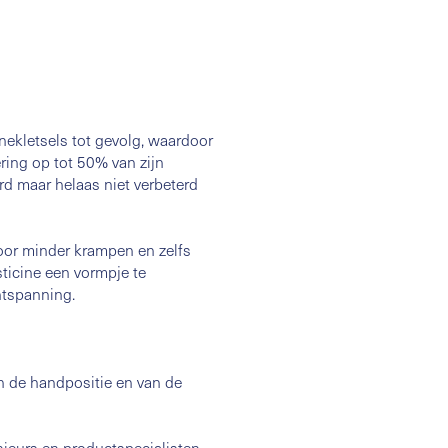
 nekletsels tot gevolg, waardoor
ering op tot 50% van zijn
rd maar helaas niet verbeterd
voor minder krampen en zelfs
sticine een vormpje te
ntspanning.
n de handpositie en van de
ieurs en productspecialisten