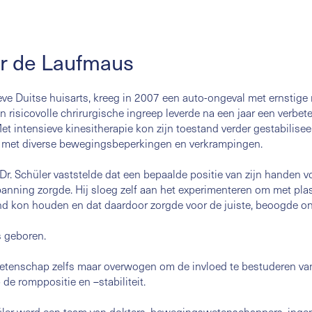
er de Laufmaus
ieve Duitse huisarts, kreeg in 2007 een auto-ongeval met ernstige
n risicovolle chrirurgische ingreep leverde na een jaar een verbet
 intensieve kinesitherapie kon zijn toestand verder gestabilisee
n met diverse bewegingsbeperkingen en verkrampingen.
 Dr. Schüler vaststelde dat een bepaalde positie van zijn handen 
panning zorgde. Hij sloeg zelf aan het experimenteren om met pla
and kon houden en dat daardoor zorgde voor de juiste, beoogde o
s geboren.
wetenschap zelfs maar overwogen om de invloed te bestuderen va
e romppositie en –stabiliteit.
hüler werd een team van dokters, bewegingswetenschappers, ingen