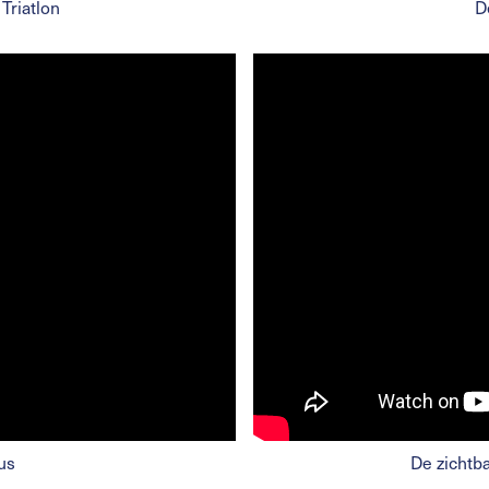
Triatlon
D
us
De zichtb