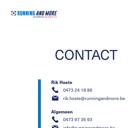
CONTACT
Rik Hoste
0473 24 18 86
rik.hoste@runningandmore.be
Algemeen
0473 97 35 93
info@runningandmore.be