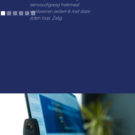
eenvoudigweg helemaal
verdwenen sedert ik met deze
zolen loop. Zalig.