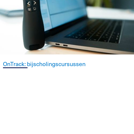
OnTrack: bijscholingscursussen
Groepslessen Core Stability
Lees meer
Je kan nu ook bij Judiet terecht voor dry needling!