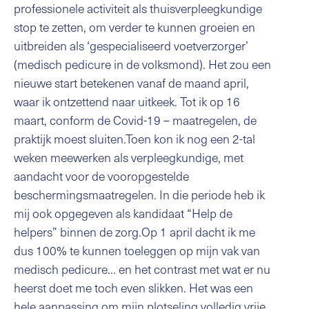
professionele activiteit als thuisverpleegkundige
stop te zetten, om verder te kunnen groeien en
uitbreiden als ‘gespecialiseerd voetverzorger’
(medisch pedicure in de volksmond). Het zou een
nieuwe start betekenen vanaf de maand april,
waar ik ontzettend naar uitkeek. Tot ik op 16
maart, conform de Covid-19 – maatregelen, de
praktijk moest sluiten.Toen kon ik nog een 2-tal
weken meewerken als verpleegkundige, met
aandacht voor de vooropgestelde
beschermingsmaatregelen. In die periode heb ik
mij ook opgegeven als kandidaat “Help de
helpers” binnen de zorg.Op 1 april dacht ik me
dus 100% te kunnen toeleggen op mijn vak van
medisch pedicure… en het contrast met wat er nu
heerst doet me toch even slikken. Het was een
hele aanpassing om mijn plotseling volledig vrije