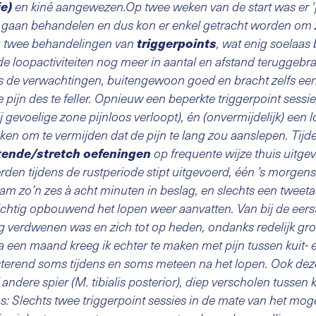
ie)
en kiné aangewezen.Op twee weken van de start was er '
e gaan behandelen en dus kon er enkel getracht worden om z
triggerpoints
eg twee behandelingen van
, wat enig soelaas 
e loopactiviteiten nog meer in aantal en afstand teruggebr
s de verwachtingen, buitengewoon goed en bracht zelfs ee
 pijn des te feller. Opnieuw een beperkte triggerpoint sessi
j gevoelige zone pijnloos verloopt), én (onvermijdelijk) een
eken om te vermijden dat de pijn te lang zou aanslepen. Ti
kende/stretch oefeningen
op frequente wijze thuis uitge
en tijdens de rustperiode stipt uitgevoerd, één ’s morgens
nam zo’n zes à acht minuten in beslag, en slechts een tweeta
ichtig opbouwend het lopen weer aanvatten. Van bij de eer
ig verdwenen was en zich tot op heden, ondanks redelijk gr
a een maand kreeg ik echter te maken met pijn tussen kuit-
terend soms tijdens en soms meteen na het lopen. Ook deze 
 andere spier (M. tibialis posterior), diep verscholen tussen
s: Slechts twee triggerpoint sessies in de mate van het moge