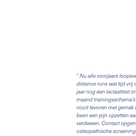
"
Nu alle voorjaars loopev
distance runs wat tijd v
jaar nog een lactaattest 
maand trainingsschema’s
nooit tevoren met gemak d
been een pijn opzetten aan
verdween. Contact opgeno
osteopathische screening