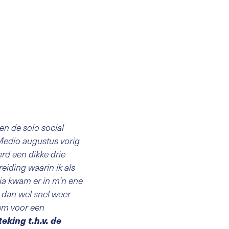
en de solo social
Medio augustus vorig
rd een dikke drie
iding waarin ik als
ia kwam er in m’n ene
t dan wel snel weer
em voor een
eking t.h.v. de