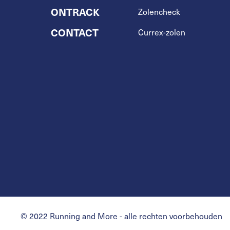
ONTRACK
Zolencheck
CONTACT
Currex-zolen
© 2022 Running and More - alle rechten voorbehouden