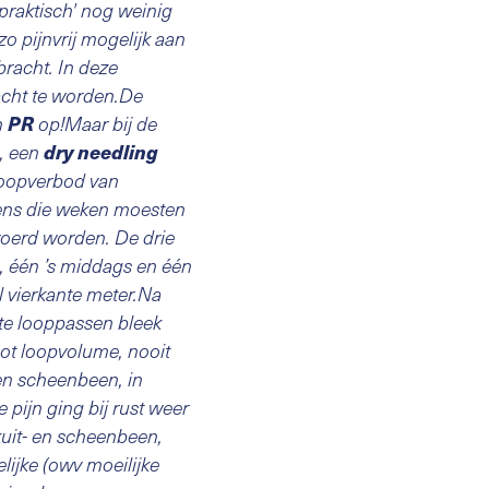
praktisch' nog weinig
o pijnvrij mogelijk aan
bracht. In deze
acht te worden.De
PR
n
op!Maar bij de
dry needling
e, een
 loopverbod van
jdens die weken moesten
voerd worden. De drie
, één ’s middags en één
l vierkante meter.Na
ste looppassen bleek
oot loopvolume, nooit
 en scheenbeen, in
pijn ging bij rust weer
 kuit- en scheenbeen,
lijke (owv moeilijke