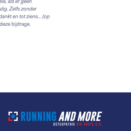
ie, als er geen
edig. Zelfs zonder
dankt en tot ziens… (op
deze bijdrage.