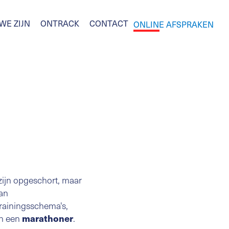
WE ZIJN
ONTRACK
CONTACT
ONLINE AFSPRAKEN
 zijn opgeschort, maar
van
rainingsschema's,
an een
.
marathoner