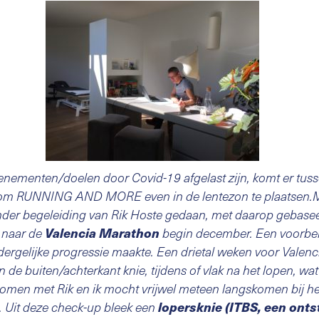
enementen/doelen door Covid-19 afgelast zijn, komt er tuss
rij om RUNNING AND MORE even in de lentezon te plaatsen.
onder begeleiding van Rik Hoste gedaan, met daarop gebasee
Valencia Marathon
 naar de
begin december. Een voorbere
ergelijke progressie maakte. Een drietal weken voor Valenc
 de buiten/achterkant knie, tijdens of vlak na het lopen, wa
men met Rik en ik mocht vrijwel meteen langskomen bij h
lopersknie (ITBS, een ontst
. Uit deze check-up bleek een