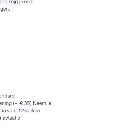
or krijg je een
ngen,
tandard
ening (= -€ 35).Neem je
hema voor 12-weken
(lactaat of