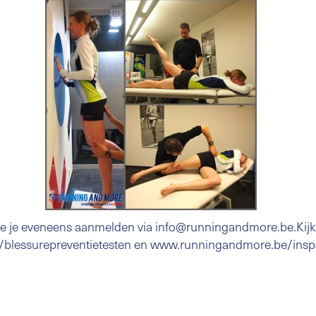
je je eveneens aanmelden via info@runningandmore.be.Kijk
lessurepreventietesten en www.runningandmore.be/inspa