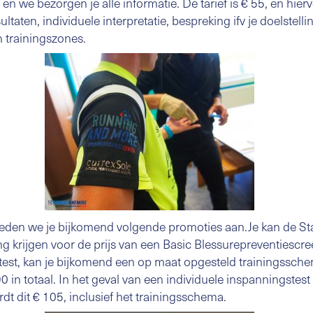
we bezorgen je alle informatie. De tarief is € 55, en hiervo
ltaten, individuele interpretatie, bespreking ifv je doelstelli
 trainingszones.
den we je bijkomend volgende promoties aan.Je kan de S
g krijgen voor de prijs van een Basic Blessurepreventiescre
ttest, kan je bijkomend een op maat opgesteld trainingssc
 in totaal. In het geval van een individuele inspanningstest 
dt dit € 105, inclusief het trainingsschema.