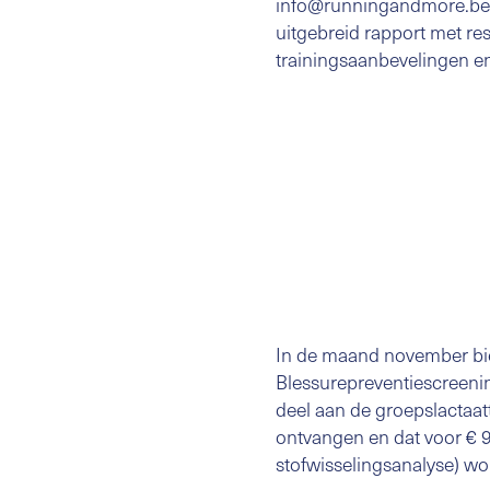
info@runningandmore.be en 
uitgebreid rapport met resu
trainingsaanbevelingen en
In de maand november bie
Blessurepreventiescreenin
deel aan de groepslactaa
ontvangen en dat voor € 90
stofwisselingsanalyse) wor