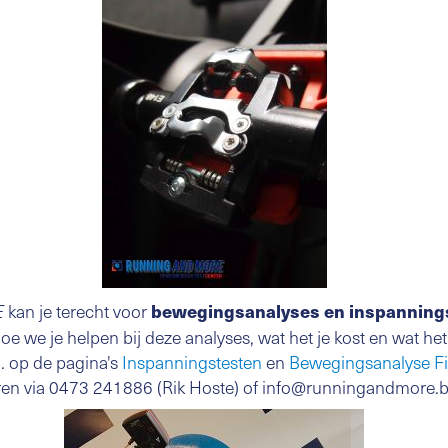
kan je terecht voor
bewegingsanalyses en inspanning
E
oe we je helpen bij deze analyses, wat het je kost en wat het 
a. op de pagina's
Inspanningstesten
en
Bewegingsanalyse Fi
cteren via 0473 241886 (Rik Hoste) of info@runningandmore.b