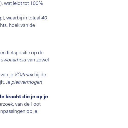
, wat leidt tot 100%
t, waarbij in totaal
40
hts, hoek van de
n fietspositie op de
van zowel
ouwbaarheid
 van je
bij de
VO2max
jft. Je
piekvermogen
de kracht die je op je
erzoek, van de Foot
anpassingen op je