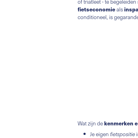
of triatleet - te begeleid
fietseconomie
als
inspa
conditioneel, is gegarande
Wat zijn de
kenmerken en
Je eigen
i
fietspositie