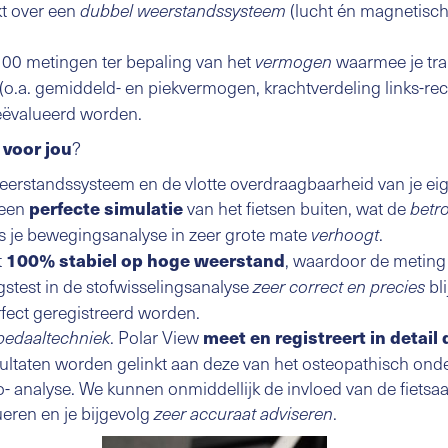
kt over een
(lucht én magnetisch)
dubbel weerstandssysteem
100 metingen ter bepaling van het
waarmee je trap
vermogen
(o.a. gemiddeld- en piekvermogen, krachtverdeling links-rec
geëvalueerd worden.
 voor jou
?
eerstandssysteem en de vlotte overdraagbaarheid van je eige
 een
perfecte simulatie
van het fietsen buiten, wat de
betr
ls je bewegingsanalyse in zeer grote mate
.
verhoogt
t
100% stabiel op hoge weerstand
, waardoor de meting
stest in de stofwisselingsanalyse
bli
zeer correct en precies
fect geregistreerd worden.
. Polar View
meet en registreert in detail 
pedaaltechniek
sultaten worden gelinkt aan deze van het osteopathisch ond
- analyse. We kunnen onmiddellijk de invloed van de fietsa
eren en je bijgevolg
.
zeer accuraat adviseren