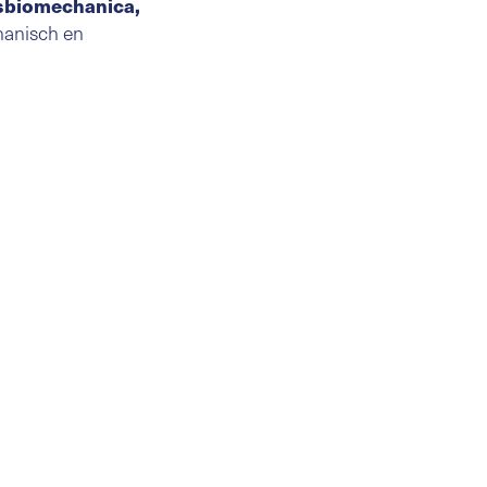
tsbiomechanica,
chanisch en