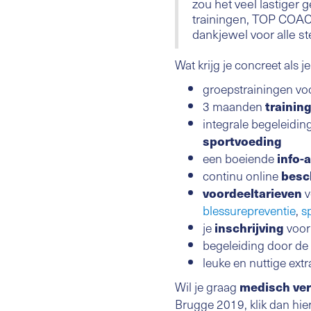
zou het veel lastiger
trainingen, TOP COAC
dankjewel voor alle st
Wat krijg je concreet als 
groepstrainingen vo
3 maanden
trainin
integrale begeleidin
sportvoeding
een boeiende
info-
continu online
besc
voordeeltarieven
v
blessurepreventie
,
s
je
inschrijving
voor
begeleiding door de
leuke en nuttige extr
Wil je graag
medisch ve
Brugge 2019, klik dan hie