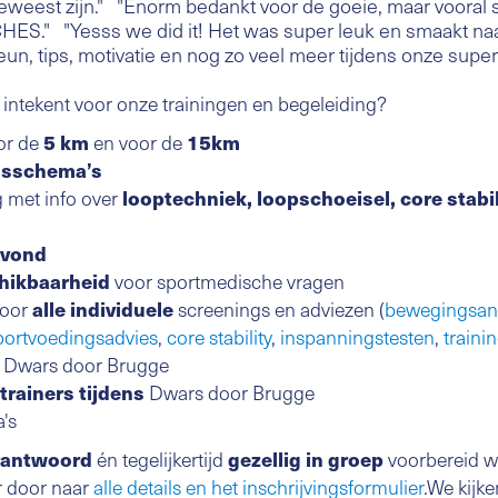
 geweest zijn." "Enorm bedankt voor de goeie, maar vooral 
HES." "Yesss we did it! Het was super leuk en smaakt na
eun, tips, motivatie en nog zo veel meer tijdens onze supe
je intekent voor onze trainingen en begeleiding?
or de
5 km
en voor de
15km
gsschema’s
g met info over
looptechniek, loopschoeisel, core stabil
avond
hikbaarheid
voor sportmedische vragen
oor
alle
individuele
screenings en adviezen (
bewegingsan
portvoedingsadvies
,
core stability
,
inspanningstesten
,
traini
 Dwars door Brugge
trainers tijdens
Dwars door Brugge
a's
rantwoord
én tegelijkertijd
gezellig in groep
voorbereid w
r door naar
alle details en het inschrijvingsformulier
.We kijke