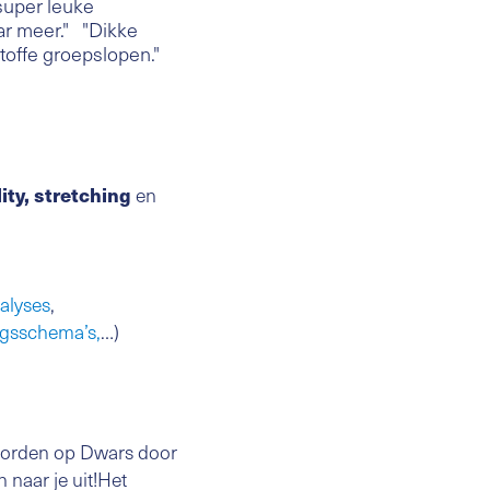
super leuke
ar meer." "Dikke
rtoffe groepslopen."
ity, stretching
en
alyses
,
ngsschema’s,
…)
orden op Dwars door
n naar je uit!Het