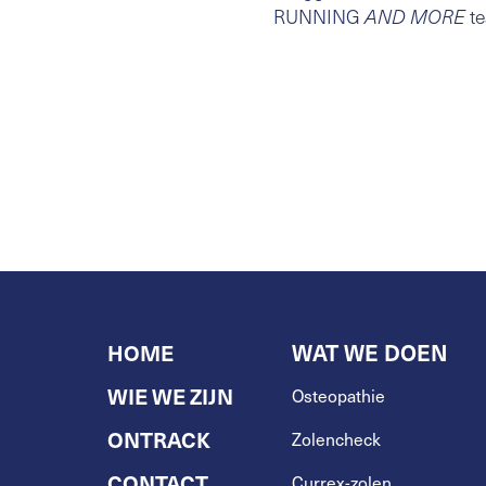
RUNNING
t
AND MORE
HOME
WAT WE DOEN
WIE WE ZIJN
Osteopathie
ONTRACK
Zolencheck
CONTACT
Currex-zolen