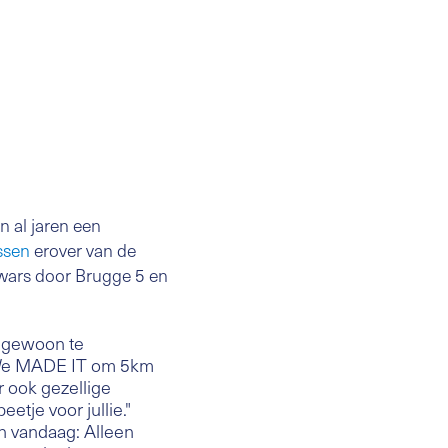
 al jaren een
ssen
erover van de
Dwars door Brugge 5 en
s gewoon te
. We MADE IT om 5km
 ook gezellige
eetje voor jullie."
an vandaag: Alleen