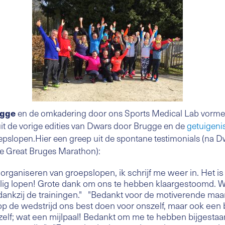
ugge
en de omkadering door ons Sports Medical Lab vormen
it de vorige edities van Dwars door Brugge en de
getuigeni
pslopen.Hier een greep uit de spontane testimonials (na 
ve Great Bruges Marathon):
 organiseren van groepslopen, ik schrijf me weer in. Het i
zalig lopen! Grote dank om ons te hebben klaargestoomd
ankzij de trainingen." "Bedankt voor de motiverende maar
op de wedstrijd ons best doen voor onszelf, maar ook een b
ezelf; wat een mijlpaal! Bedankt om me te hebben bijgesta