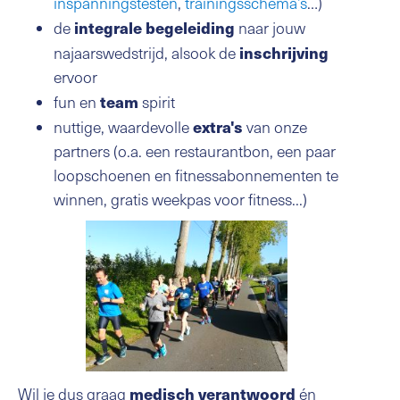
inspanningstesten
,
trainingsschema’s
…)
integrale begeleiding
de
naar jouw
inschrijving
najaarswedstrijd, alsook de
ervoor
team
fun en
spirit
extra's
nuttige, waardevolle
van onze
partners (o.a. een restaurantbon, een paar
loopschoenen en fitnessabonnementen te
winnen, gratis weekpas voor fitness...)
medisch verantwoord
Wil je dus graag
én