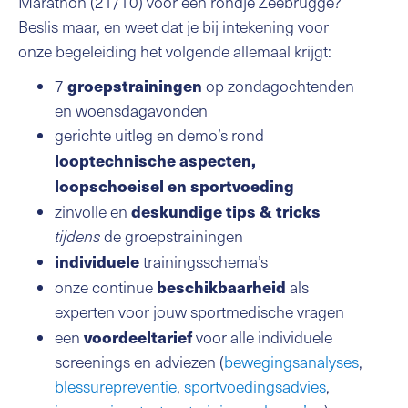
Marathon (21/10) voor een rondje Zeebrugge?
Beslis maar, en weet dat je bij intekening voor
onze begeleiding het volgende allemaal krijgt:
groepstrainingen
7
op zondagochtenden
en woensdagavonden
gerichte uitleg en demo’s rond
looptechnische aspecten,
loopschoeisel en sportvoeding
deskundige tips & tricks
zinvolle en
tijdens
de groepstrainingen
individuele
trainingsschema’s
beschikbaarheid
onze continue
als
experten voor jouw sportmedische vragen
voordeeltarief
een
voor alle individuele
screenings en adviezen (
bewegingsanalyses
,
blessurepreventie
,
sportvoedingsadvies
,